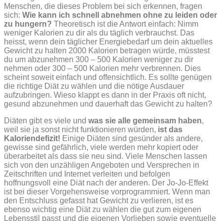
Menschen, die dieses Problem bei sich erkennen, fragen
sich:
Wie kann ich schnell abnehmen ohne zu leiden oder
zu hungern?
Theoretisch ist die Antwort einfach: Nimm
weniger Kalorien zu dir als du täglich verbrauchst. Das
heisst, wenn dein täglicher Energiebedarf um dein aktuelles
Gewicht zu halten 2000 Kalorien betragen würde, müsstest
du um abzunehmen 300 – 500 Kalorien weniger zu dir
nehmen oder 300 – 500 Kalorien mehr verbrennen. Dies
scheint soweit einfach und offensichtlich. Es sollte genügen
die richtige Diät zu wählen und die nötige Ausdauer
aufzubringen. Wieso klappt es dann in der Praxis oft nicht,
gesund abzunehmen und dauerhaft das Gewicht zu halten?
Diäten gibt es viele und
was sie alle gemeinsam haben
,
weil sie ja sonst nicht funktionieren würden,
ist das
Kaloriendefizit!
Einige Diäten sind gesünder als andere,
gewisse sind gefährlich, viele werden mehr kopiert oder
überarbeitet als dass sie neu sind. Viele Menschen lassen
sich von den unzähligen Angeboten und Versprechen in
Zeitschriften und Internet verleiten und befolgen
hoffnungsvoll eine Diät nach der anderen. Der Jo-Jo-Effekt
ist bei dieser Vorgehensweise vorprogrammiert. Wenn man
den Entschluss gefasst hat Gewicht zu verlieren, ist es
ebenso wichtig eine Diät zu wählen die gut zum eigenen
Lebensstil passt und die eigenen Vorlieben sowie eventuelle