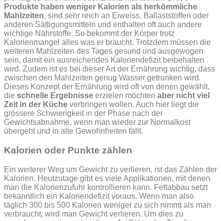
Produkte haben weniger Kalorien als herkömmliche
Mahlzeiten
, sind sehr reich an Eiweiss, Ballaststoffen oder
anderen Sättigungsmitteln und enthalten oft auch andere
wichtige Nährstoffe. So bekommt der Körper trotz
Kalorienmangel alles was er braucht. Trotzdem müssen die
weiteren Mahlzeiten des Tages gesund und ausgewogen
sein, damit ein ausreichendes Kaloriendefizit beibehalten
wird. Zudem ist es bei dieser Art der Ernährung wichtig, dass
zwischen den Mahlzeiten genug Wasser getrunken wird.
Dieses Konzept der Ernährung wird oft von denen gewählt,
die
schnelle Ergebnisse
erzielen möchten
aber nicht viel
Zeit in der Küche
verbringen wollen. Auch hier liegt die
grössere Schwierigkeit in der Phase nach der
Gewichtsabnahme, wenn man wieder zur Normalkost
übergeht und in alte Gewohnheiten fällt.
Kalorien oder Punkte zählen
Ein weiterer Weg um Gewicht zu verlieren, ist das Zählen der
Kalorien. Heutzutage gibt es viele Applikationen, mit denen
man die Kalorienzufuhr kontrollieren kann. Fettabbau setzt
bekanntlich ein Kaloriendefizit voraus. Wenn man also
täglich 300 bis 500 Kalorien weniger zu sich nimmt als man
verbraucht, wird man Gewicht verlieren. Um dies zu